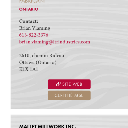
FABRICANT
ONTARIO
Contact:
Brian Vlaming
613-822-3376
brian.vlaming@ltrindustries.com
2610, chemin Rideau
Ottawa (Ontario)
K1X 1A1
SITE WEB
CERTIFIÉ MSE
MALLET MILLWORK INC.