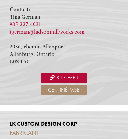
Contact:
Tina German
905-227-4031
tgerman@ladsonmillworks.com
2036, chemin Allanport
Allanburg, Ontario
L0S 1A0
SITE WEB
CERTIFIÉ MSE
LK CUSTOM DESIGN CORP
FABRICANT