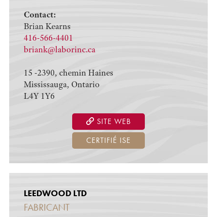
Contact:
Brian Kearns
416-566-4401
briank@laborinc.ca
15 -2390, chemin Haines
Mississauga, Ontario
L4Y 1Y6
SITE WEB
CERTIFIÉ ISE
LEEDWOOD LTD
FABRICANT