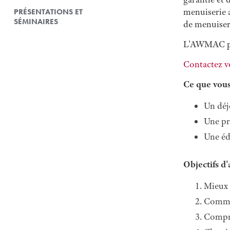
menuiserie a
PRÉSENTATIONS ET
SÉMINAIRES
de menuiser
L'AWMAC peu
Contactez v
Ce que vous
Un déj
Une pr
Une éd
Objectifs d'
Mieux 
Commen
Compre