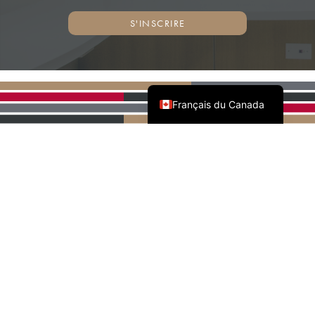
S'INSCRIRE
English (Canada)
Français du Canada
PARTENAIRES NATIONAUX
DE L'AWMAC