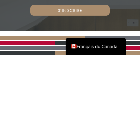
S'INSCRIRE
English (Canada)
Français du Canada
PARTENAIRES NATIONAUX
DE L'AWMAC