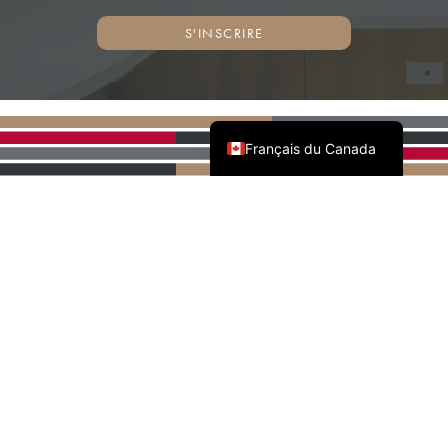
S'INSCRIRE
English (Canada)
Français du Canada
PARTENAIRES NATIONAUX
DE L'AWMAC