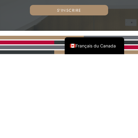
S'INSCRIRE
English (Canada)
Français du Canada
PARTENAIRES NATIONAUX
DE L'AWMAC