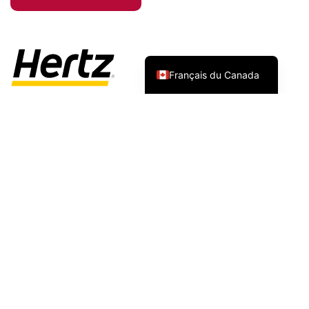
English (Canada)
Français du Canada
Nous sommes fiers d'avoir établi un accord spécial de
réduction sur la location de voitures avec Hertz Rent-a-
Car.
Allez à
hertz.ca
Saisissez vos besoins de location
Sélectionnez la case “ 2 VÉHICULES ” en haut de
la page
Dans le champ “ Numéro de convention ”,
saisissez le code de réduction
022Q9648
et
sélectionnez “ Appliquer ”