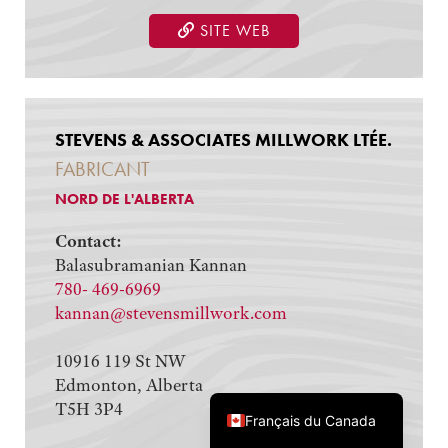
SITE WEB
STEVENS & ASSOCIATES MILLWORK LTÉE.
FABRICANT
NORD DE L'ALBERTA
Contact:
Balasubramanian Kannan
780- 469-6969
kannan@stevensmillwork.com
10916 119 St NW
Edmonton, Alberta
English (Canada)
T5H 3P4
Français du Canada