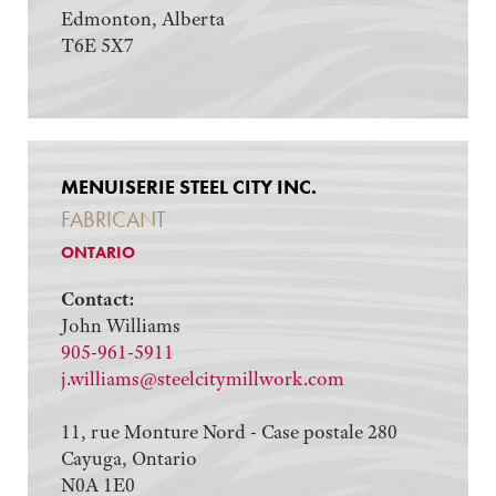
Edmonton, Alberta
T6E 5X7
MENUISERIE STEEL CITY INC.
FABRICANT
ONTARIO
Contact:
John Williams
905-961-5911
j.williams@steelcitymillwork.com
11, rue Monture Nord - Case postale 280
Cayuga, Ontario
N0A 1E0