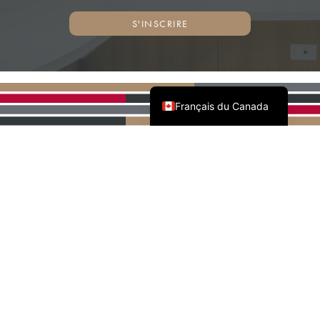
S'INSCRIRE
English (Canada)
Français du Canada
PARTENAIRES NATIONAUX
DE L'AWMAC