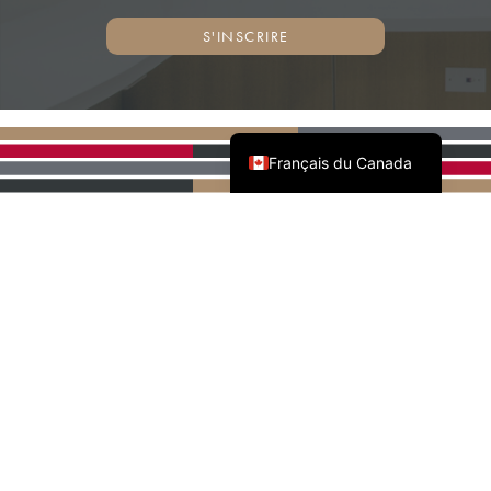
S'INSCRIRE
English (Canada)
Français du Canada
PARTENAIRES NATIONAUX
DE L'AWMAC