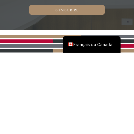
S'INSCRIRE
English (Canada)
Français du Canada
PARTENAIRES NATIONAUX
DE L'AWMAC