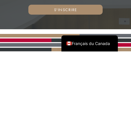
S'INSCRIRE
English (Canada)
Français du Canada
PARTENAIRES NATIONAUX
DE L'AWMAC