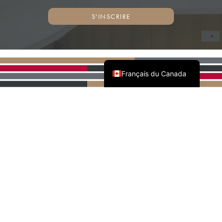
S'INSCRIRE
English (Canada)
Français du Canada
PARTENAIRES NATIONAUX
DE L'AWMAC