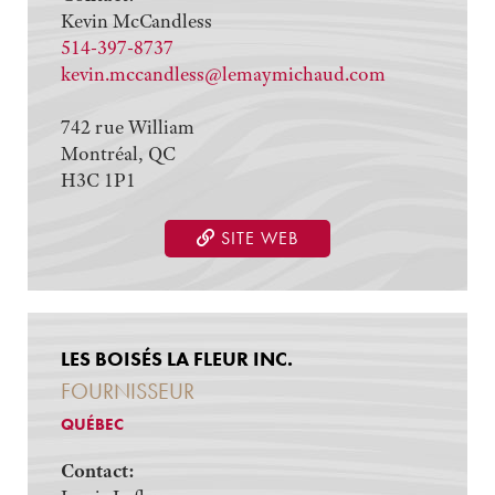
Kevin McCandless
514-397-8737
kevin.mccandless@lemaymichaud.com
742 rue William
Montréal, QC
H3C 1P1
SITE WEB
LES BOISÉS LA FLEUR INC.
FOURNISSEUR
QUÉBEC
Contact: