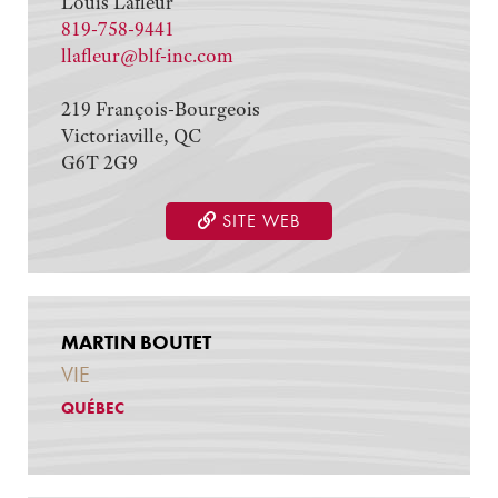
Louis Lafleur
819-758-9441
llafleur@blf-inc.com
219 François-Bourgeois
Victoriaville, QC
G6T 2G9
SITE WEB
MARTIN BOUTET
VIE
QUÉBEC