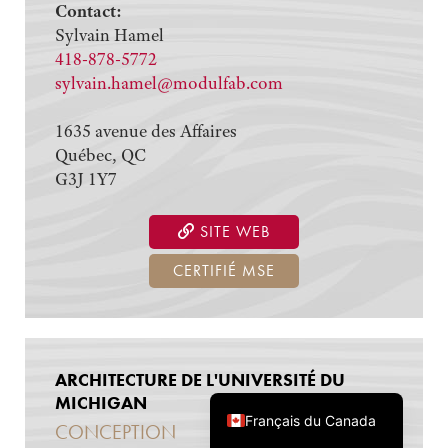
Contact:
Sylvain Hamel
418-878-5772
sylvain.hamel@modulfab.com
1635 avenue des Affaires
Québec, QC
G3J 1Y7
SITE WEB
CERTIFIÉ MSE
ARCHITECTURE DE L'UNIVERSITÉ DU
English (Canada)
MICHIGAN
Français du Canada
CONCEPTION